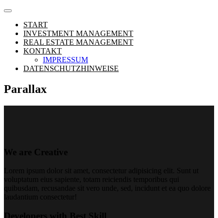
START
INVESTMENT MANAGEMENT
REAL ESTATE MANAGEMENT
KONTAKT
IMPRESSUM
DATENSCHUTZHINWEISE
Parallax
We are Creative
Lorem ipsum dolor sit amet, consectetur adipisicing elit. Sunt ut
voluptatum eius sapiente, totam reiciendis temporibus qui
quibusdam, recusandae sit vero unde, sed, incidunt et ea quo dolore
laudantium consectetur!
Developers with Best Skill